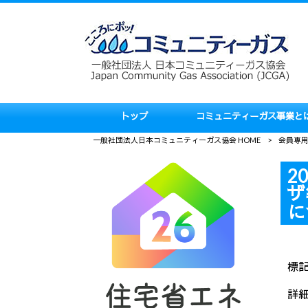
トップ
コミュニティーガス事業と
一般社団法人日本コミュニティーガス協会 HOME
>
会員専
2
ザ
に
標
詳