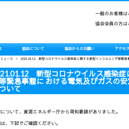
一般のお客様は
協会会員の方は
は
協会について
協会からのお願い
アクセ
用ニュース
>
2021.01.12 新型コロナウイルス感染症に関する新型インフルエンザ等
021.01.12 新型コロナウイルス感
等緊急事態に おける電気及びガスの
ついて
記について、資源エネルギー庁から周知要請がありました。
細は、下記でご確認ください。