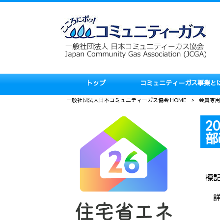
トップ
コミュニティーガス事業と
一般社団法人日本コミュニティーガス協会 HOME
>
会員専
2
部
標
詳