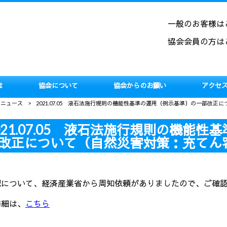
一般のお客様は
協会会員の方は
は
協会について
協会からのお願い
アクセ
用ニュース
>
2021.07.05 液石法施行規則の機能性基準の運用（例示基準）の一部改
021.07.05 液石法施行規則の機能
改正について（自然災害対策：充てん
記について、経済産業省から周知依頼がありましたので、ご確
細は、
こちら