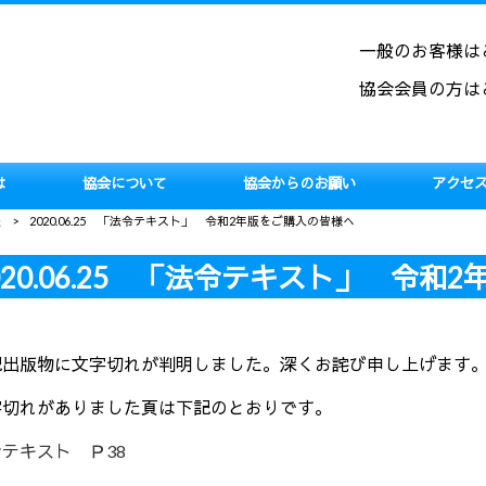
一般のお客様は
協会会員の方は
は
協会について
協会からのお願い
アクセ
報
>
2020.06.25 「法令テキスト」 令和2年版をご購入の皆様へ
020.06.25 「法令テキスト」 令和
記出版物に文字切れが判明しました。深くお詫び申し上げます
字切れがありました頁は下記のとおりです。
令テキスト Ｐ38