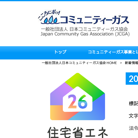
トップ
コミュニティーガス事業と
一般社団法人日本コミュニティーガス協会 HOME
>
新着情
2
標
文
法