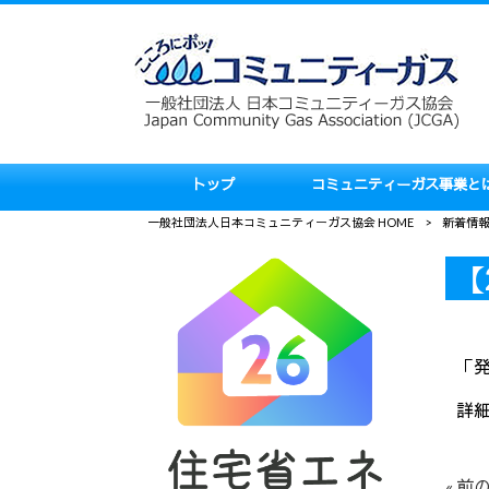
トップ
コミュニティーガス事業と
一般社団法人日本コミュニティーガス協会 HOME
>
新着情
【
「
詳
« 前