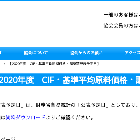
一般のお客様は
協会会員の方は
は
協会について
協会からのお願い
アクセ
報
>
【2020年度 CIF・基準平均原料価格・調整額発表予定日】
2020年度 CIF・基準平均原料価格
発表予定日」は、財務省貿易統計の「公表予定日」としており
細は
資料ダウンロード
よりご確認ください。
のページ