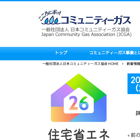
トップ
コミュニティーガス事業と
一般社団法人日本コミュニティーガス協会 HOME
>
新着情
2
（
詳
« 前