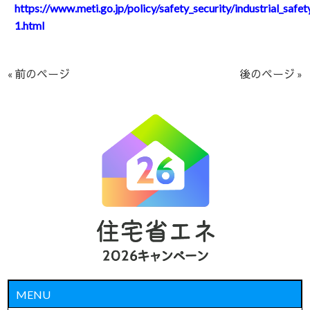
https://www.meti.go.jp/policy/safety_security/industrial_sa
1.html
« 前のページ
後のページ »
MENU