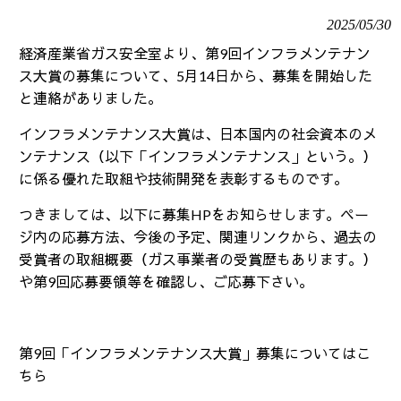
2025/05/30
経済産業省ガス安全室より、第
9
回インフラメンテナン
ス大賞の募集について、
5
月
14
日から、募集を開始した
と連絡がありました。
インフラメンテナンス大賞は、日本国内の社会資本のメ
ンテナンス（以下「インフラメンテナンス」という。）
に係る優れた取組や技術開発を表彰するものです。
つきましては、以下に募集
HP
をお知らせします。ペー
ジ内の応募方法、今後の予定、関連リンクから、過去の
受賞者の取組概要（ガス事業者の受賞歴もあります。）
や第
9
回応募要領等を確認し、ご応募下さい。
第
9
回「インフラメンテナンス大賞」募集についてはこ
ちら