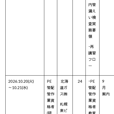
内管
漏え
い検
査実
務要
領
･再
講習
フロ
ー
2026.10.20(火
)
PE
北海
24
･PE
9
～
10.21(水
)
管配
道ガ
管配
月
管作
ス㈱
管作
案内
業資
業資
札幌
格者
格者
東ビ
(
認
教育