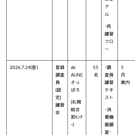
ア
ル
･再
講習
フロ
ー
2026.7.24(金）
登録
de
55
･調
5
調査
AUNE
名
査員
月
員
さっ
講習
案内
(
認
ぽろ
テキ
定
)
スト
(
札幌
講習
総合
･消
会
卸ｾﾝﾀ
費機
ｰ
)
器調
査･