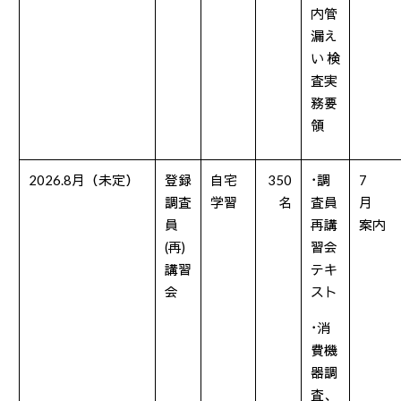
内管
漏え
い 検
査実
務要
領
2026.8月（未定）
登録
自宅
350
･調
7
調査
学習
名
査員
月
員
再講
案内
(
再
)
習会
講習
テキ
会
スト
･消
費機
器調
査、