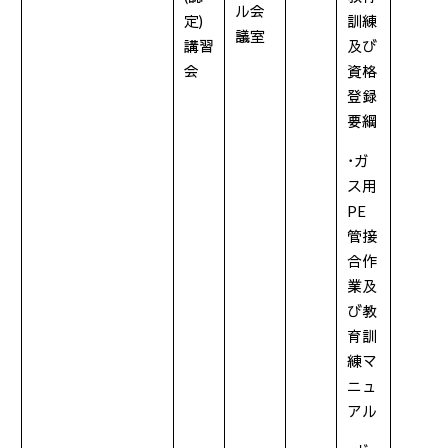
ル会
定
)
訓練
議室
講習
及び
会
資格
登録
要綱
･ガ
ス用
PE
管接
合作
業及
び教
育訓
練マ
ニュ
アル