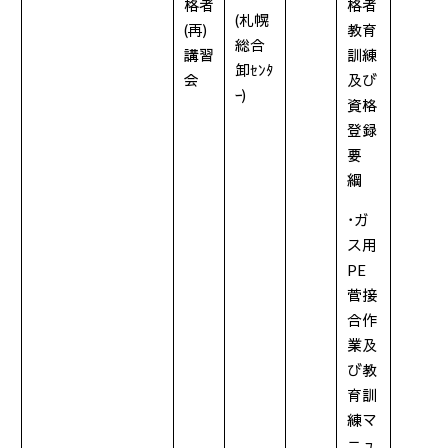
格者
格者
(
札幌
(
再
)
教育
総合
講習
訓練
卸ｾﾝﾀ
会
及び
ｰ
)
資格
登録
要
綱
･ガ
ス用
PE
菅接
合作
業及
び教
育訓
練マ
ニュ